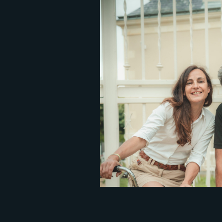
E
D
F
L
O