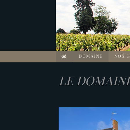
D
O
DOMAINE
NOS G
M
LE DOMAINE
A
I