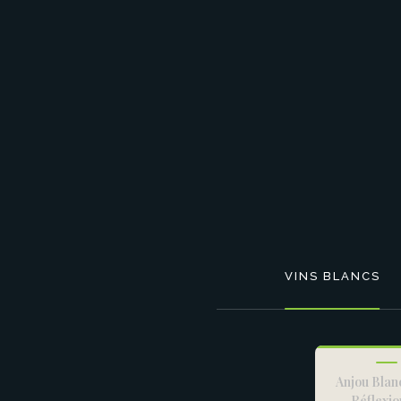
N
D
VINS BLANCS
Anjou Blan
Réflexio