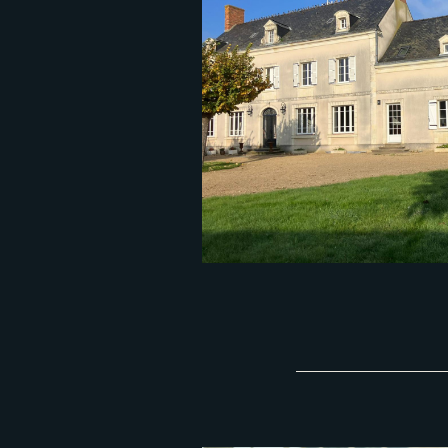
N
E
D
E
P
I