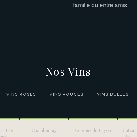
famille ou entre amis.
Nos Vins
VINS ROSÉS
VINS ROUGES
VINS BULLES
c « Les
Chardonnay
Coteaux du Layon
Coteau
ns »
Les T