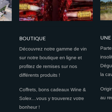
UNE 
BOUTIQUE
Parte
Découvrez notre gamme de vin
insol
sur notre boutique en ligne et
Dégus
profitez de remises sur nos
la ca
différents produits !
Origi
Coffrets, bons cadeaux Wine &
au re
Solex…vous y trouverez votre
bonheur !