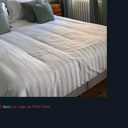
0
dans
Le Logis de Pied Flond
.