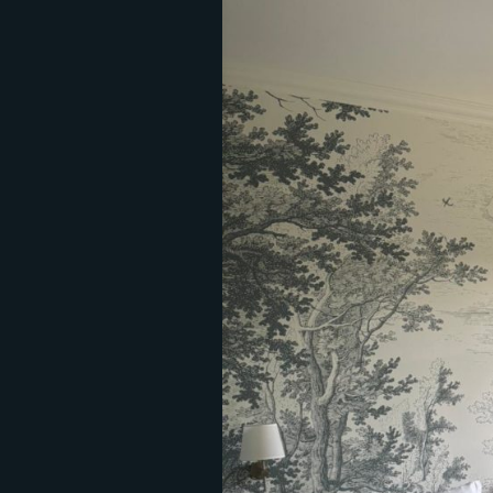
N
E
D
E
P
I