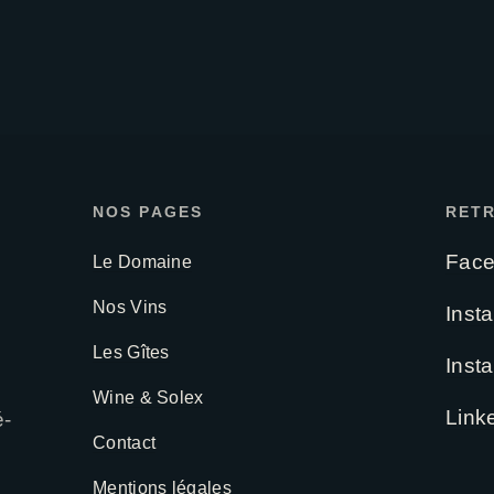
NOS PAGES
RET
Fac
Le Domaine
Nos Vins
Inst
Les Gîtes
Inst
Wine & Solex
Link
é-
Contact
Mentions légales