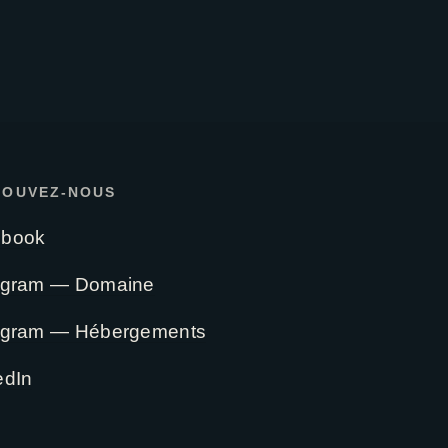
ROUVEZ-NOUS
ebook
agram — Domaine
agram — Hébergements
edIn