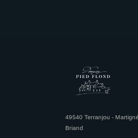
N
D
49540 Terranjou - Martign
Briand