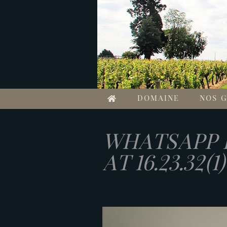
D
O
DOMAINE
NOS G
M
WHATSAPP I
A
AT 16.23.32(1)
I