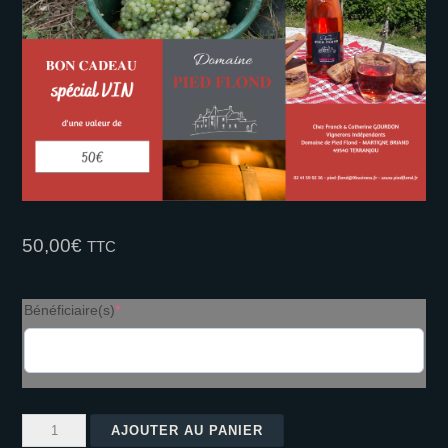
I
E
D
F
L
O
N
50,00
€
TTC
D
(required)
Bénéficiaire(s)
*
quantité
AJOUTER AU PANIER
de