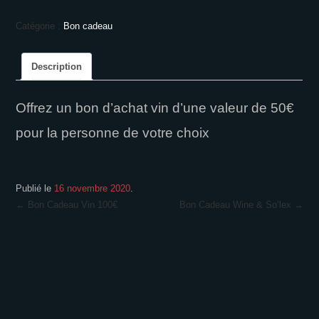
Bon
Catégorie :
Bon cadeau
Cadeau
Vin
50€
Description
Offrez un bon d’achat vin d’une valeur de 50€
pour la personne de votre choix
Publié le
16 novembre 2020
.
Navigation
←
Bon Cadeau Vin 100€
Bon Cadeau Wine & So’lex
→
des
articles