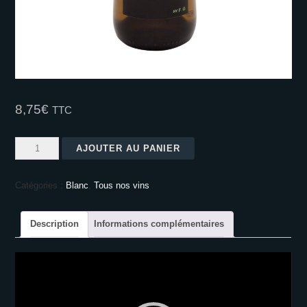
8,75
€
TTC
quantité
AJOUTER AU PANIER
de
Chardonnay
Catégories :
Blanc
,
Tous nos vins
2024
75
cl
Description
Informations complémentaires
Lecteur
vidéo