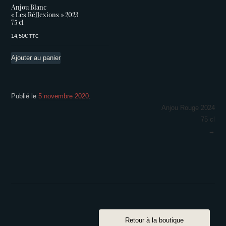
Anjou Blanc
« Les Réflexions » 2023
75 cl
14,50
€
TTC
Ajouter au panier
Publié le
5 novembre 2020
.
Navigation
Anjou Rouge 2024
75 cl
des
→
articles
Retour à la boutique