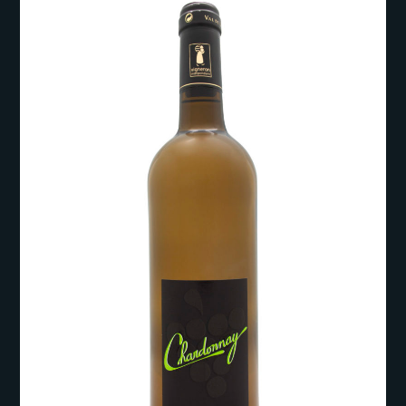
I
E
D
F
L
O
N
D